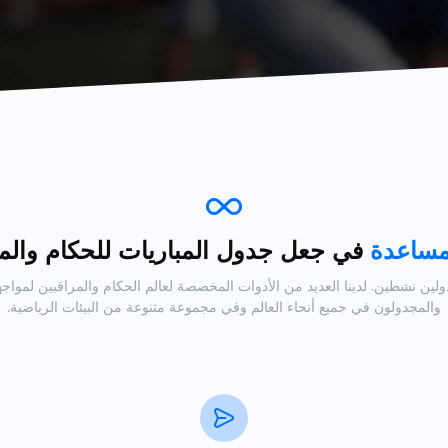
مساعدة
في جعل جدول المباريات للحكام والم
م ومراقبين ومجدولين نشطين. لدينا العديد من الأدوات المخصصة لعالم الحكام والمراقبين 
والمجدولون في جميع أنحاء العالم وفي مجموعة متنوعة من البيئات الرياضية.