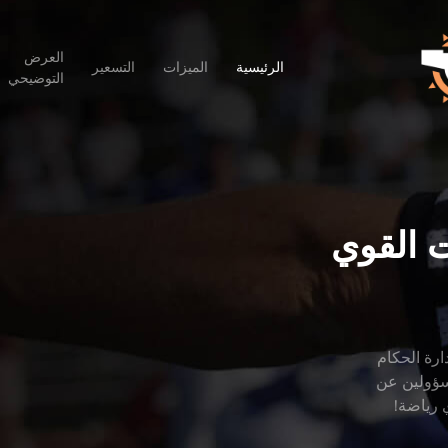
العرض
الرئيسية
الميزات
التسعير
التوضيحي
ت القوي
وإدارة الحكام
سؤولين عن
 رياضة!