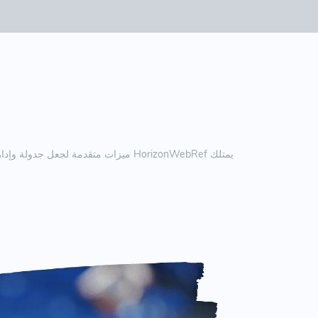
يمتلك HorizonWebRef ميزات متقدمة لج