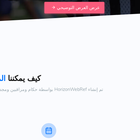
عرض العرض التوضيحي
كيف يمكننا
ال
تم إنشاء HorizonWebRef بواسطة حكا