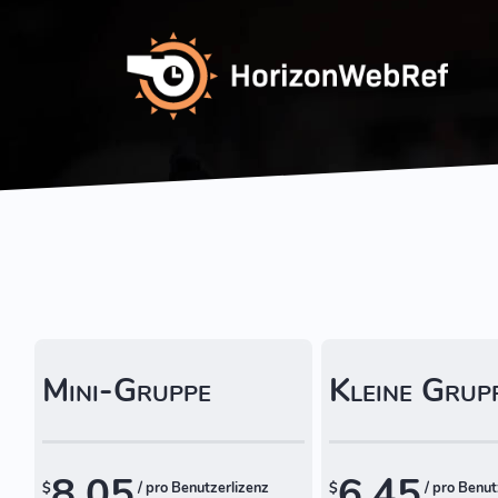
Mini-Gruppe
Kleine Grup
8.05
6.45
$
/ pro Benutzerlizenz
$
/ pro Benut