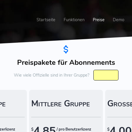
Startseite
Funktionen
Preise
Demo
Preispakete für Abonnements
Wie viele Offizielle sind in Ihrer Gruppe?
pe
Mittlere Gruppe
Große
4.85
4.00
zerlizenz
$
/ pro Benutzerlizenz
$