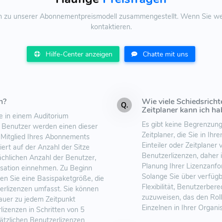
en zu unserer Abonnementpreismodell zusammengestellt. Wenn Sie weit
kontaktieren.
Hilfe-Center anzeigen
Chatte mit uns
n?
Wie viele Schiedsricht
Q.
Zeitplaner kann ich h
e in einem Auditorium
Es gibt keine Begrenzung 
r Benutzer werden einen dieser
Zeitplaner, die Sie in Ih
 Mitglied Ihres Abonnements
Einteiler oder Zeitplaner
iert auf der Anzahl der Sitze
Benutzerlizenzen, daher i
sächlichen Anzahl der Benutzer,
Planung Ihrer Lizenzanfo
nisation einnehmen. Zu Beginn
Solange Sie über verfügb
n Sie eine Basispaketgröße, die
Flexibilität, Benutzerbe
erlizenzen umfasst. Sie können
zuzuweisen, das den Roll
uer zu jedem Zeitpunkt
Einzelnen in Ihrer Organis
izenzen in Schritten von 5
sätzlichen Benutzerlizenzen