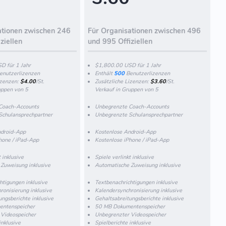
ationen zwischen 246
Für Organisationen zwischen 496
ziellen
und 995 Offiziellen
D für 1 Jahr
$1,800.00 USD für 1 Jahr
enutzerlizenzen
Enthält
500
Benutzerlizenzen
izenzen:
$4.00
/St.
Zusätzliche Lizenzen:
$3.60
/St.
uppen von 5
Verkauf in Gruppen von 5
Coach-Accounts
Unbegrenzte Coach-Accounts
Schulansprechpartner
Unbegrenzte Schulansprechpartner
ndroid-App
Kostenlose Android-App
hone / iPad-App
Kostenlose iPhone / iPad-App
t inklusive
Spiele verlinkt inklusive
Zuweisung inklusive
Automatische Zuweisung inklusive
htigungen inklusive
Textbenachrichtigungen inklusive
ronisierung inklusive
Kalendersynchronisierung inklusive
ungsberichte inklusive
Gehaltsabreitungsberichte inklusive
ntenspeicher
50 MB Dokumentenspeicher
 Videospeicher
Unbegrenzter Videospeicher
inklusive
Spielberichte inklusive