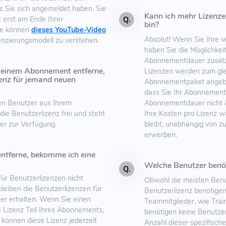
as Sie sich angemeldet haben. Sie
Kann ich mehr Lizenze
erst am Ende Ihrer
Q.
bin?
ie können
dieses YouTube-Video
Absolut! Wenn Sie Ihre v
zenzierungsmodell zu verstehen.
haben Sie die Möglichkeit
Abonnementdauer zusätzl
einem Abonnement entferne,
Lizenzen werden zum glei
zenz für jemand neuen
Abonnementpaket angebot
dass Sie Ihr Abonnement
ten Benutzer aus Ihrem
Abonnementdauer nicht ä
ie Benutzerlizenz frei und steht
Ihre Kosten pro Lizenz w
r zur Verfügung.
bleibt, unabhängig von zu
erwerben.
ntferne, bekomme ich eine
Welche Benutzer benöt
Q.
für Benutzerlizenzen nicht
Obwohl die meisten Benut
bleiben die Benutzerlizenzen für
Benutzerlizenz benötigen
r erhalten. Wenn Sie einen
Teammitglieder, wie Train
e Lizenz Teil Ihres Abonnements,
benötigen keine Benutzer
e können diese Lizenz jederzeit
Anzahl dieser spezifisch