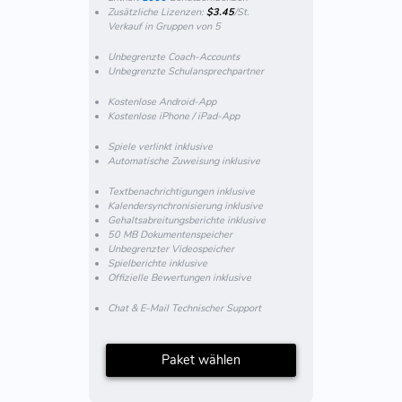
Zusätzliche Lizenzen:
$3.45
/St.
Verkauf in Gruppen von 5
Unbegrenzte Coach-Accounts
Unbegrenzte Schulansprechpartner
Kostenlose Android-App
Kostenlose iPhone / iPad-App
Spiele verlinkt inklusive
Automatische Zuweisung inklusive
Textbenachrichtigungen inklusive
Kalendersynchronisierung inklusive
Gehaltsabreitungsberichte inklusive
50 MB Dokumentenspeicher
Unbegrenzter Videospeicher
Spielberichte inklusive
Offizielle Bewertungen inklusive
Chat & E-Mail Technischer Support
Paket wählen