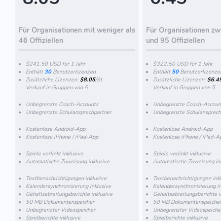
Für Organisationen mit weniger als
Für Organisationen zw
46 Offiziellen
und 95 Offiziellen
$241.50 USD für 1 Jahr
$322.50 USD für 1 Jahr
Enthält
30
Benutzerlizenzen
Enthält
50
Benutzerlizenze
Zusätzliche Lizenzen:
$8.05
/St.
Zusätzliche Lizenzen:
$6.4
Verkauf in Gruppen von 5
Verkauf in Gruppen von 5
Unbegrenzte Coach-Accounts
Unbegrenzte Coach-Accoun
Unbegrenzte Schulansprechpartner
Unbegrenzte Schulansprech
Kostenlose Android-App
Kostenlose Android-App
Kostenlose iPhone / iPad-App
Kostenlose iPhone / iPad-A
Spiele verlinkt inklusive
Spiele verlinkt inklusive
Automatische Zuweisung inklusive
Automatische Zuweisung in
Textbenachrichtigungen inklusive
Textbenachrichtigungen ink
Kalendersynchronisierung inklusive
Kalendersynchronisierung in
Gehaltsabreitungsberichte inklusive
Gehaltsabreitungsberichte i
50 MB Dokumentenspeicher
50 MB Dokumentenspeiche
Unbegrenzter Videospeicher
Unbegrenzter Videospeiche
Spielberichte inklusive
Spielberichte inklusive