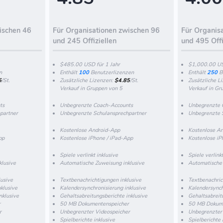
ischen 46
Für Organisationen zwischen 96
Für Organis
und 245 Offiziellen
und 495 Offi
$485.00 USD für 1 Jahr
$1,000.00 US
n
Enthält
100
Benutzerlizenzen
Enthält
250
B
5
/St.
Zusätzliche Lizenzen:
$4.85
/St.
Zusätzliche L
Verkauf in Gruppen von 5
Verkauf in Gr
ts
Unbegrenzte Coach-Accounts
Unbegrenzte 
partner
Unbegrenzte Schulansprechpartner
Unbegrenzte 
Kostenlose Android-App
Kostenlose A
pp
Kostenlose iPhone / iPad-App
Kostenlose iP
Spiele verlinkt inklusive
Spiele verlink
klusive
Automatische Zuweisung inklusive
Automatische 
lusive
Textbenachrichtigungen inklusive
Textbenachric
klusive
Kalendersynchronisierung inklusive
Kalendersynch
nklusive
Gehaltsabreitungsberichte inklusive
Gehaltsabreit
r
50 MB Dokumentenspeicher
50 MB Dokume
r
Unbegrenzter Videospeicher
Unbegrenzter
Spielberichte inklusive
Spielberichte 