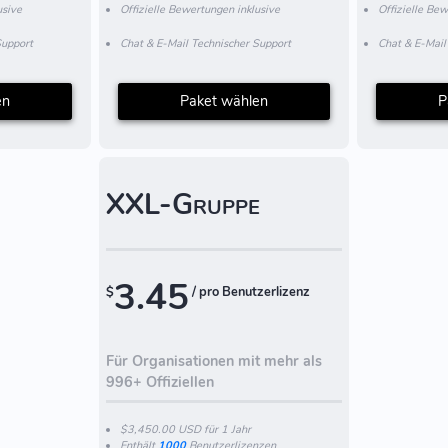
usive
Offizielle Bewertungen inklusive
Offizielle Bew
Support
Chat & E-Mail Technischer Support
Chat & E-Mail
en
Paket wählen
P
XXL-Gruppe
3.45
$
/ pro Benutzerlizenz
Für Organisationen mit mehr als
996+ Offiziellen
$3,450.00 USD für 1 Jahr
Enthält
1000
Benutzerlizenzen