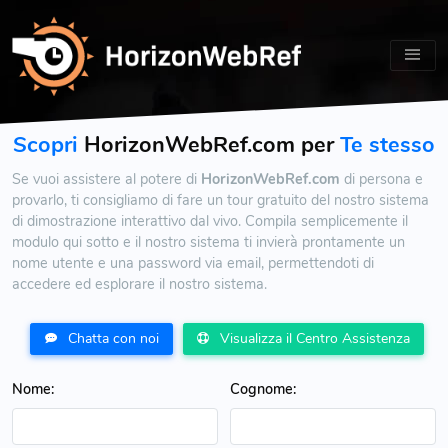
Scopri
HorizonWebRef.com per
Te stesso
Se vuoi assistere al potere di
HorizonWebRef.com
di persona e
provarlo, ti consigliamo di fare un tour gratuito del nostro sistema
di dimostrazione interattivo dal vivo. Compila semplicemente il
modulo qui sotto e il nostro sistema ti invierà prontamente un
nome utente e una password via email, permettendoti di
accedere ed esplorare il nostro sistema.
Chatta con noi
Visualizza il Centro Assistenza
Nome:
Cognome: