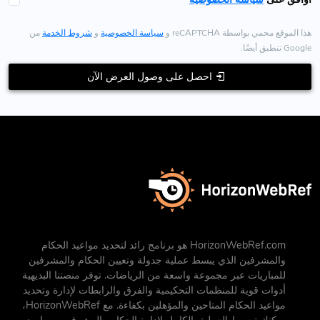
هذا الموقع محمي بواسطة reCAPTCHA و
سياسة الخصوصية
و
شروط الخدمة
من
Google تنطبق أيضًا.
احصل على وصول العرض الآن
HorizonWebRef.com هو برنامج رائد لتحديد مواعيد الحكام
والمشرفين الذي يبسط عملية جدولة وتعيين الحكام والمشرفين
للمباريات عبر مجموعة واسعة من الرياضات. توفر منصتنا البديهية
أدوات قوية للمنظمات التحكيمية والفرق والرابطات لإدارة وتحديد
مواعيد الحكام المتاحين والمؤهلين بكفاءة. مع HorizonWebRef،