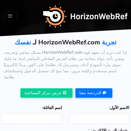
تجربة
HorizonWebRef.com لـ
نفسك
إذا كنت تريد أن تشهد قوة
HorizonWebRef.com
بشكل مباشر وتجربته،
نوصي بأخذ جولة مجانية من نظام العرض التفاعلي المباشر لدينا. ما عليك
سوى ملء النموذج أدناه، وسيرسل لك نظامنا على الفور بريدًا إلكترونيًا
باسم مستخدم وكلمة مرور، مما يتيح لك تسجيل الدخول واستكشاف
نظامنا.
الدردشة معنا
عرض مركز المساعدة
الاسم الأول:
اسم العائلة:
عنوان البريد الإلكتروني: