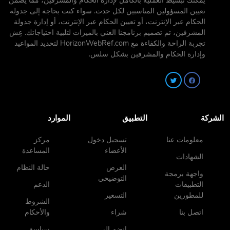
يمكنك تبسيط العملية بالكامل لإدارة الحكام والمشرفين، مما يضمن
تعيين المسؤولين المناسبين لكل حدث. سواء كنت بحاجة إلى جدولة
الحكام عبر الإنترنت، أو تعيين الحكام عبر الإنترنت، أو إدارة جدولة
المشرفين، تم تصميم برنامجنا الغني بالميزات لتلبية احتياجاتك. عِش
تجربة الراحة والكفاءة مع HorizonWebRef.com لتحديد المواعيد
وإدارة الحكام والمشرفين بشكل سلس.
الشركة
التطبيق
الموارد
معلومات عنا
تسجيل دخول
مركز
الأعضاء
المساعدة
الشهادات
العرض
حالة النظام
واجهة برمجة
التوضيحي
التطبيقات
الدعم
للمطورين
التسعير
الشروط
اتصل بنا
شراء
والأحكام
انضم إلى
سياسة