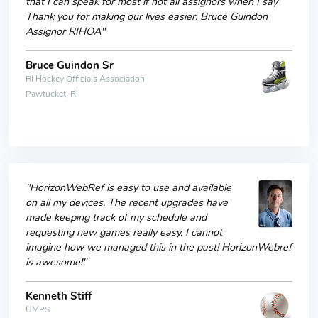
that I can speak for most if not all assignors when I say
Thank you for making our lives easier. Bruce Guindon
Assignor RIHOA"
Bruce Guindon Sr
RI Hockey Officials Association
Pawtucket, RI
"HorizonWebRef is easy to use and available
on all my devices. The recent upgrades have
made keeping track of my schedule and
requesting new games really easy. I cannot
imagine how we managed this in the past! HorizonWebref
is awesome!"
Kenneth Stiff
UMPS