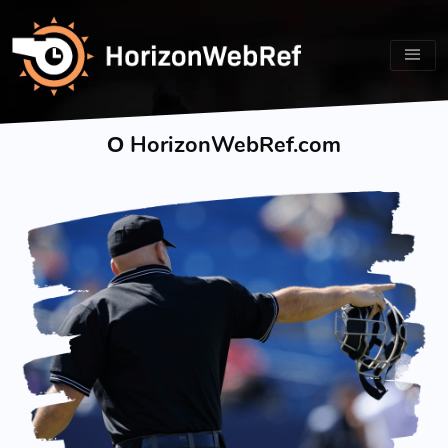
О HorizonWebRef.com